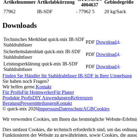
Artikelnummer
Artikelabkürzung
Gebindegröße
4004637
77962
IB-SDF
- 77962 5
20 kg/Sack
Downloads
Technisches Merkblatt quick-mix IB-SDF
PDF
Download
Stahldrahtfaser
Sicherheitsdatenblatt quick-mix IB-SDF
PDF
Download
Stahldrahtfaser
Leistungserklärung quick-mix IB-SDF
PDF
Download
Stahldrahtfaser
Finden Sie Händler für Stahldrahtfaser IB-SDF in Ihrer Umgebung
Sie haben noch Fragen?
Wir helfen gerne.
Kontakt
Für Profis
Für Heimwerker
Für Planer
Produkte Profis
DIY Anwendungen
Referenzen
Beratung
Pressemitteilungen
Kontakt
© quick-mix 2026
Impressum
Datenschutz
AGB
Cookies
Wir verwenden Cookies, um Ihnen das bestmögliche Website-Erlebnis
Dies umfasst Cookies, die technisch erforderlich sind, um das ordnu
Funktionieren der Website zu gewährleisten, sowie Cookies, die aussc