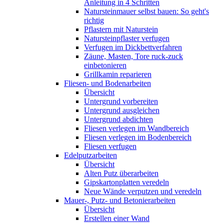
Anleitung in 4 Schritten
Natursteinmauer selbst bauen: So geht's
richtig
Pflastern mit Naturstein
Natursteinpflaster verfugen
Verfugen im Dickbettverfahren
Zäune, Masten, Tore ruck-zuck
einbetonieren
Grillkamin reparieren
Fliesen- und Bodenarbeiten
Übersicht
Untergrund vorbereiten
Untergrund ausgleichen
Untergrund abdichten
Fliesen verlegen im Wandbereich
Fliesen verlegen im Bodenbereich
Fliesen verfugen
Edelputzarbeiten
Übersicht
Alten Putz überarbeiten
Gipskartonplatten veredeln
Neue Wände verputzen und veredeln
Mauer-, Putz- und Betonierarbeiten
Übersicht
Erstellen einer Wand