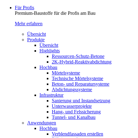
Für Profis
Premium-Baustoffe für die Profis am Bau
Mehr erfahren
Übersicht
Produkte
Übersicht
Highlights
Ressourcen-Schutz-Betone
2K-Hybrid-Reaktivab­dichtung
Hochbau
Mörtelsysteme
Technische Mörtelsysteme
Beton- und Reparatursysteme
Abdichtungssysteme
Infrastruktur
Sanierung und Instandsetzung
Unterwasserprojekte
Hang- und Felssicherung
Tunnel- und Kanalbau
Anwendungen
Hochbau
Verblendfassaden erstellen