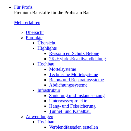
Für Profis
Premium-Baustoffe für die Profis am Bau
Mehr erfahren
Übersicht
Produkte
Übersicht
Highlights
Ressourcen-Schutz-Betone
2K-Hybrid-Reaktivab­dichtung
Hochbau
Mörtelsysteme
Technische Mörtelsysteme
Beton- und Reparatursysteme
Abdichtungssysteme
Infrastruktur
Sanierung und Instandsetzung
Unterwasserprojekte
Hang- und Felssicherung
Tunnel- und Kanalbau
Anwendungen
Hochbau
Verblendfassaden erstellen