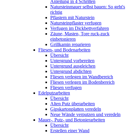
Anleitung in 4 Schritten
Natursteinmauer selbst bauen: So geht's
richtig
Pflastern mit Naturstein
Natursteinpflaster verfugen
Verfugen im Dickbettverfahren
Zäune, Masten, Tore ruck-zuck
einbetonieren
Grillkamin reparieren
Fliesen- und Bodenarbeiten
Übersicht
Untergrund vorbereiten
Untergrund ausgleichen
Untergrund abdichten
Fliesen verlegen im Wandbereich
Fliesen verlegen im Bodenbereich
Fliesen verfugen
Edelputzarbeiten
Übersicht
Alten Putz überarbeiten
Gipskartonplatten veredeln
Neue Wände verputzen und veredeln
Mauer-, Putz- und Betonierarbeiten
Übersicht
Erstellen einer Wand