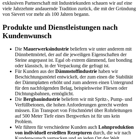
exklusiven Partnerschaft mit Industriekunden schauen wir auf eine
viele Jahrzehnte andauernde Tradition zurück, die mit der Gründung
von Sievert vor mehr als 100 Jahren begann.
Produkte und Dienstleistungen nach
Kundenwunsch
Die
Mauerwerksindustrie
beliefern wir unter anderem mit
Dünnbettmörtel, der auf die jeweiligen Eigenschaften der
Steine angepasst ist. Egal ob extrem dämmend, fast bonding
oder klassisch, in der Verpackung die gefragt ist.
Für Kunden aus der
Dämmstoffindustrie
haben wir
Beschichtungsmörtel entwickelt, der zum einen die Stabilität
der Dämmplatten erhöht und zum anderen einen Untergrund
für den nachfolgenden Belag, beispielsweise Fliesen oder
Dichtungsbahnen, ermöglicht.
Die
Bergbauindustrie
beliefern wir mit Spritz-, Pump- und
Verfüllbetonen, die hohen Anforderungen gerecht werden
müssen. Ein Transport von Frischmörtel über Rohrleitungen
auf 500 Meter Tiefe eines Bergwerkes ist für uns kein
Problem.
Wir führen für verschiedene Kunden auch
Lohnproduktion
von individuell erstellten Rezepturen
durch, die wir nach
Kundenwunsch verpacken und an jeden Ort der Welt