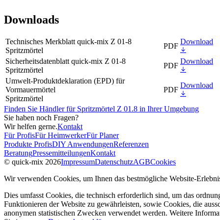
Downloads
Technisches Merkblatt quick-mix Z 01-8
Download
PDF
Spritzmörtel
Sicherheitsdatenblatt quick-mix Z 01-8
Download
PDF
Spritzmörtel
Umwelt-Produktdeklaration (EPD) für
Download
Vormauermörtel
PDF
Spritzmörtel
Finden Sie Händler für Spritzmörtel Z 01.8 in Ihrer Umgebung
Sie haben noch Fragen?
Wir helfen gerne.
Kontakt
Für Profis
Für Heimwerker
Für Planer
Produkte Profis
DIY Anwendungen
Referenzen
Beratung
Pressemitteilungen
Kontakt
© quick-mix 2026
Impressum
Datenschutz
AGB
Cookies
Wir verwenden Cookies, um Ihnen das bestmögliche Website-Erlebnis
Dies umfasst Cookies, die technisch erforderlich sind, um das ordnu
Funktionieren der Website zu gewährleisten, sowie Cookies, die aussc
anonymen statistischen Zwecken verwendet werden. Weitere Informa