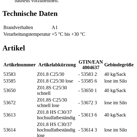
bauseits vorzunehmen.
Technische Daten
Brandverhalten
A1
Verarbeitungstemperatur
+5 °C bis +30 °C
Artikel
GTIN/EAN
Artikelnummer
Artikelabkürzung
Gebindegröße
4004637
53583
Z01.8 C25/30
- 53583 2
40 kg/Sack
53585
Z01.8 C25/30 lose
- 53585 6
lose im Silo
Z01.8S C25/30
53650
- 53650 1
40 kg/Sack
schnell
Z01.8S C25/30
53672
- 53672 3
lose im Silo
schnell lose
Z01.8 HS C30/37
53613
- 53613 6
40 kg/Sack
hochsulfatbeständig
Z01.8 HS C30/37
53614
hochsulfatbeständig
- 53614 3
lose im Silo
lose