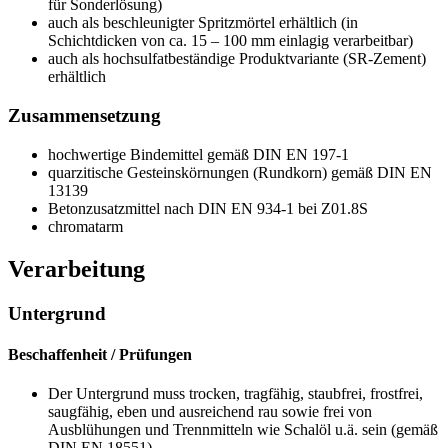
für Sonderlösung)
auch als beschleunigter Spritzmörtel erhältlich (in
Schichtdicken von ca. 15 – 100 mm einlagig verarbeitbar)
auch als hochsulfatbeständige Produktvariante (SR-Zement)
erhältlich
Zusammensetzung
hochwertige Bindemittel gemäß DIN EN 197-1
quarzitische Gesteinskörnungen (Rundkorn) gemäß DIN EN
13139
Betonzusatzmittel nach DIN EN 934-1 bei Z01.8S
chromatarm
Verarbeitung
Untergrund
Beschaffenheit / Prüfungen
Der Untergrund muss trocken, tragfähig, staubfrei, frostfrei,
saugfähig, eben und ausreichend rau sowie frei von
Ausblühungen und Trennmitteln wie Schalöl u.ä. sein (gemäß
DIN EN 18551).