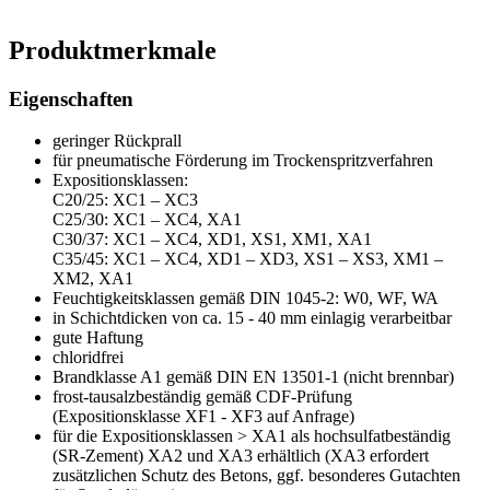
Produktmerkmale
Eigenschaften
geringer Rückprall
für pneumatische Förderung im Trockenspritzverfahren
Expositionsklassen:
C20/25: XC1 – XC3
C25/30: XC1 – XC4, XA1
C30/37: XC1 – XC4, XD1, XS1, XM1, XA1
C35/45: XC1 – XC4, XD1 – XD3, XS1 – XS3, XM1 –
XM2, XA1
Feuchtigkeitsklassen gemäß DIN 1045-2: W0, WF, WA
in Schichtdicken von ca. 15 - 40 mm einlagig verarbeitbar
gute Haftung
chloridfrei
Brandklasse A1 gemäß DIN EN 13501-1 (nicht brennbar)
frost-tausalzbeständig gemäß CDF-Prüfung
(Expositionsklasse XF1 - XF3 auf Anfrage)
für die Expositionsklassen > XA1 als hochsulfatbeständig
(SR-Zement) XA2 und XA3 erhältlich (XA3 erfordert
zusätzlichen Schutz des Betons, ggf. besonderes Gutachten