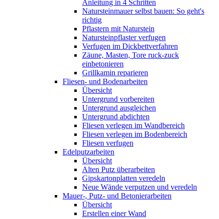
Anleitung in 4 Schritten
Natursteinmauer selbst bauen: So geht's
richtig
Pflastern mit Naturstein
Natursteinpflaster verfugen
Verfugen im Dickbettverfahren
Zäune, Masten, Tore ruck-zuck
einbetonieren
Grillkamin reparieren
Fliesen- und Bodenarbeiten
Übersicht
Untergrund vorbereiten
Untergrund ausgleichen
Untergrund abdichten
Fliesen verlegen im Wandbereich
Fliesen verlegen im Bodenbereich
Fliesen verfugen
Edelputzarbeiten
Übersicht
Alten Putz überarbeiten
Gipskartonplatten veredeln
Neue Wände verputzen und veredeln
Mauer-, Putz- und Betonierarbeiten
Übersicht
Erstellen einer Wand