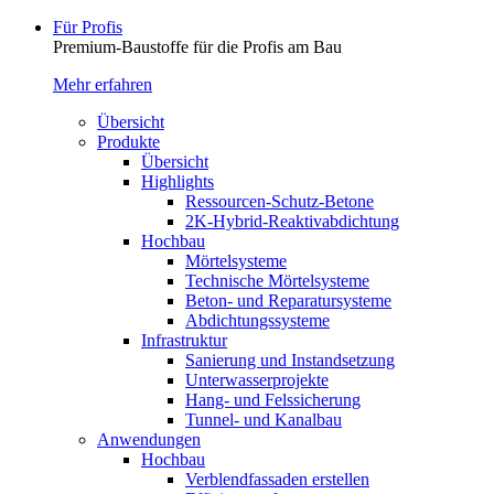
Für Profis
Premium-Baustoffe für die Profis am Bau
Mehr erfahren
Übersicht
Produkte
Übersicht
Highlights
Ressourcen-Schutz-Betone
2K-Hybrid-Reaktivab­dichtung
Hochbau
Mörtelsysteme
Technische Mörtelsysteme
Beton- und Reparatursysteme
Abdichtungssysteme
Infrastruktur
Sanierung und Instandsetzung
Unterwasserprojekte
Hang- und Felssicherung
Tunnel- und Kanalbau
Anwendungen
Hochbau
Verblendfassaden erstellen