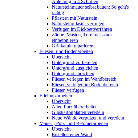
Anleitung in 4 Schritten
Natursteinmauer selbst bauen: So geht's
richtig
Pflastern mit Naturstein
Natursteinpflaster verfugen
Verfugen im Dickbettverfahren
Zäune, Masten, Tore ruck-zuck
einbetonieren
Grillkamin reparieren
Fliesen- und Bodenarbeiten
Übersicht
Untergrund vorbereiten
Untergrund ausgleichen
Untergrund abdichten
Fliesen verlegen im Wandbereich
Fliesen verlegen im Bodenbereich
Fliesen verfugen
Edelputzarbeiten
Übersicht
Alten Putz überarbeiten
Gipskartonplatten veredeln
Neue Wände verputzen und veredeln
Mauer-, Putz- und Betonierarbeiten
Übersicht
Erstellen einer Wand