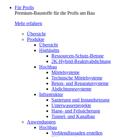
Für Profis
Premium-Baustoffe für die Profis am Bau
Mehr erfahren
Übersicht
Produkte
Übersicht
Highlights
Ressourcen-Schutz-Betone
2K-Hybrid-Reaktivab­dichtung
Hochbau
Mörtelsysteme
Technische Mörtelsysteme
Beton- und Reparatursysteme
Abdichtungssysteme
Infrastruktur
Sanierung und Instandsetzung
Unterwasserprojekte
Hang- und Felssicherung
Tunnel- und Kanalbau
Anwendungen
Hochbau
Verblendfassaden erstellen