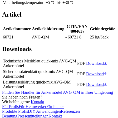
Verarbeitungstemperatur
+5 °C bis +30 °C
Artikel
GTIN/EAN
Artikelnummer
Artikelabkürzung
Gebindegröße
4004637
60721
AVG-QM
- 60721 8
25 kg/Sack
Downloads
Technisches Merkblatt quick-mix AVG-QM
PDF
Download
Ankermörtel
Sicherheitsdatenblatt quick-mix AVG-QM
PDF
Download
Ankermörtel
Leistungserklärung quick-mix AVG-QM
PDF
Download
Ankermörtel
Finden Sie Händler für Ankermörtel AVG-QM in Ihrer Umgebung
Sie haben noch Fragen?
Wir helfen gerne.
Kontakt
Für Profis
Für Heimwerker
Für Planer
Produkte Profis
DIY Anwendungen
Referenzen
Beratung
Pressemitteilungen
Kontakt