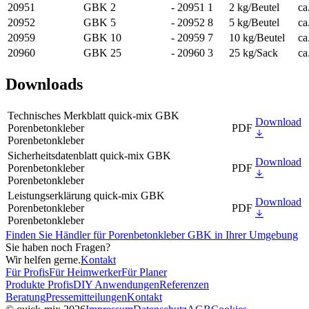
20951
GBK 2
- 20951 1
2 kg/Beutel
ca
20952
GBK 5
- 20952 8
5 kg/Beutel
ca
20959
GBK 10
- 20959 7
10 kg/Beutel
ca
20960
GBK 25
- 20960 3
25 kg/Sack
ca
Downloads
Technisches Merkblatt quick-mix GBK
Download
Porenbetonkleber
PDF
Porenbetonkleber
Sicherheitsdatenblatt quick-mix GBK
Download
Porenbetonkleber
PDF
Porenbetonkleber
Leistungserklärung quick-mix GBK
Download
Porenbetonkleber
PDF
Porenbetonkleber
Finden Sie Händler für Porenbetonkleber GBK in Ihrer Umgebung
Sie haben noch Fragen?
Wir helfen gerne.
Kontakt
Für Profis
Für Heimwerker
Für Planer
Produkte Profis
DIY Anwendungen
Referenzen
Beratung
Pressemitteilungen
Kontakt