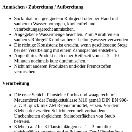
Anmischen / Zubereitung / Aufbereitung
Sackinhalt mit geeignetem Rührgerät oder per Hand mit
sauberem Wasser homogen, knollenfrei und
verarbeitungsgerecht anmischen.
Angegebene Wassermenge beachten. Zum Anrühren ein
sauberes Rührgefäß und sauberes Leitungswasser verwenden.
Die richtige Konsistenz ist erreicht, wenn geschlossene Stege
bei der Verarbeitung mit einem Zahnspachtel entstehen.
Angerührtes Produkt nach einer Reifezeit von ca. 5 – 10
Minuten nochmals kurz durchmischen.
Nicht mit anderen Produkten und/oder Fremdstoffen
vermischen.
Verarbeitung
Die erste Schicht Plansteine flucht- und waagerecht mit
Mauermörtel der Festigkeitsklasse M10 gemäß DIN EN 998-
2,
z. B.
quick-mix ZM Reparaturmörtel, setzen. Vor dem
Kleben der zweiten Schicht eventuell vorhandene
Unebenheiten abgleichen. Steinoberflächen von Staub
befreien.
Kleber ca. 2 bis 3 Plansteinlängen ca. 1 – 3 mm dick
gleichmäßig vortragen und aufkämmen. Der Mörtelauftrag