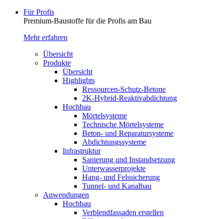
Für Profis
Premium-Baustoffe für die Profis am Bau
Mehr erfahren
Übersicht
Produkte
Übersicht
Highlights
Ressourcen-Schutz-Betone
2K-Hybrid-Reaktivab­dichtung
Hochbau
Mörtelsysteme
Technische Mörtelsysteme
Beton- und Reparatursysteme
Abdichtungssysteme
Infrastruktur
Sanierung und Instandsetzung
Unterwasserprojekte
Hang- und Felssicherung
Tunnel- und Kanalbau
Anwendungen
Hochbau
Verblendfassaden erstellen