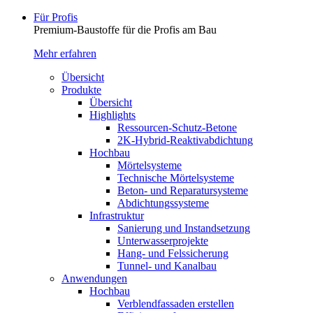
Für Profis
Premium-Baustoffe für die Profis am Bau
Mehr erfahren
Übersicht
Produkte
Übersicht
Highlights
Ressourcen-Schutz-Betone
2K-Hybrid-Reaktivab­dichtung
Hochbau
Mörtelsysteme
Technische Mörtelsysteme
Beton- und Reparatursysteme
Abdichtungssysteme
Infrastruktur
Sanierung und Instandsetzung
Unterwasserprojekte
Hang- und Felssicherung
Tunnel- und Kanalbau
Anwendungen
Hochbau
Verblendfassaden erstellen