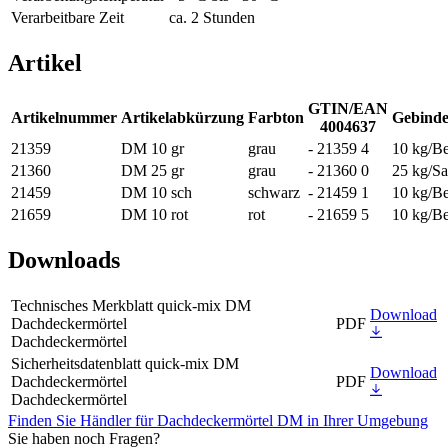
Verarbeitbare Zeit
ca. 2 Stunden
Artikel
GTIN/EAN
Artikelnummer
Artikelabkürzung
Farbton
Gebinde
4004637
21359
DM 10 gr
grau
- 21359 4
10 kg/Be
21360
DM 25 gr
grau
- 21360 0
25 kg/S
21459
DM 10 sch
schwarz
- 21459 1
10 kg/Be
21659
DM 10 rot
rot
- 21659 5
10 kg/Be
Downloads
Technisches Merkblatt quick-mix DM
Download
Dachdeckermörtel
PDF
Dachdeckermörtel
Sicherheitsdatenblatt quick-mix DM
Download
Dachdeckermörtel
PDF
Dachdeckermörtel
Finden Sie Händler für Dachdeckermörtel DM in Ihrer Umgebung
Sie haben noch Fragen?