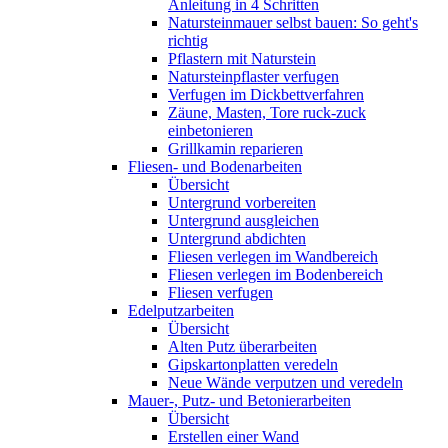
Anleitung in 4 Schritten
Natursteinmauer selbst bauen: So geht's
richtig
Pflastern mit Naturstein
Natursteinpflaster verfugen
Verfugen im Dickbettverfahren
Zäune, Masten, Tore ruck-zuck
einbetonieren
Grillkamin reparieren
Fliesen- und Bodenarbeiten
Übersicht
Untergrund vorbereiten
Untergrund ausgleichen
Untergrund abdichten
Fliesen verlegen im Wandbereich
Fliesen verlegen im Bodenbereich
Fliesen verfugen
Edelputzarbeiten
Übersicht
Alten Putz überarbeiten
Gipskartonplatten veredeln
Neue Wände verputzen und veredeln
Mauer-, Putz- und Betonierarbeiten
Übersicht
Erstellen einer Wand